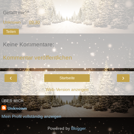
Gefällt mir^^
Unknown
um
09:30
Teilen
Keine Kommentare:
Kommentar veröffentlichen
‹
›
Startseite
Web-Version anzeigen
ÜBER MICH
Unknown
Mein Profil vollständig anzeigen
Powered by
Blogger
.